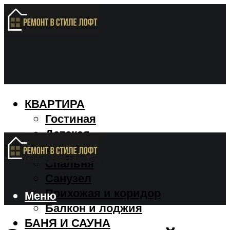
КВАРТИРА
Гостиная
Детская
Кухня
Спальня
Санузел
Прихожая и коридор
Меню
Балкон и лоджия
БАНЯ И САУНА