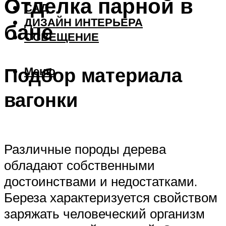
Отделка парной в
САД
ДИЗАЙН ИНТЕРЬЕРА
бане
ОСВЕЩЕНИЕ
Подбор материала
Меню
вагонки
Различные породы дерева
обладают собственными
достоинствами и недостатками.
Береза характеризуется свойством
заряжать человеческий организм