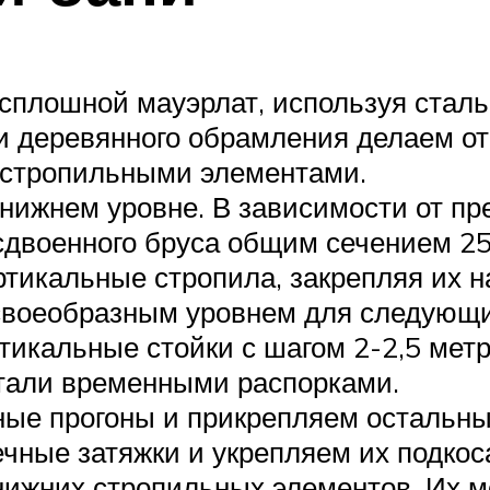
сплошной мауэрлат, используя стал
и деревянного обрамления делаем от
 стропильными элементами.
нижнем уровне. В зависимости от пре
сдвоенного бруса общим сечением 25
икальные стропила, закрепляя их на
 своеобразным уровнем для следующи
икальные стойки с шагом 2-2,5 метр
тали временными распорками.
е прогоны и прикрепляем остальные 
чные затяжки и укрепляем их подкос
ижних стропильных элементов. Их мо