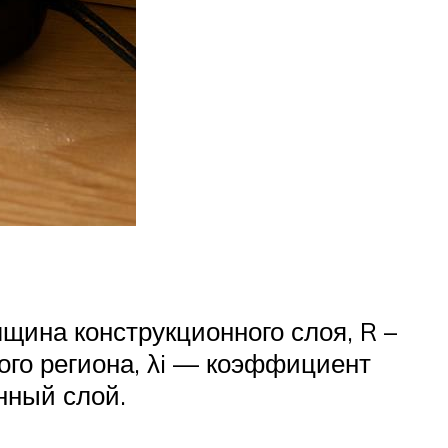
олщина конструкционного слоя, R –
го региона, λi — коэффициент
нный слой.