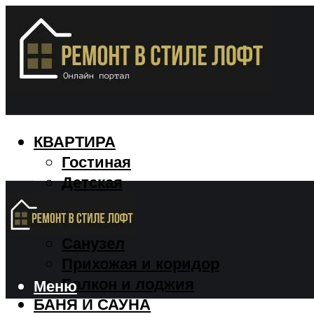
КВАРТИРА
Гостиная
Детская
Кухня
Спальня
Санузел
Прихожая и коридор
Балкон и лоджия
Меню
БАНЯ И САУНА