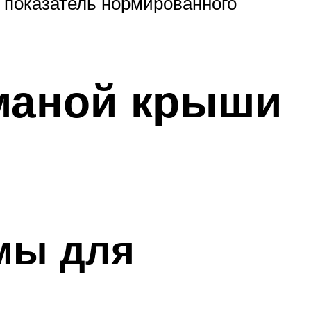
 показатель нормированного
маной крыши
мы для