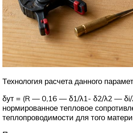
Технология расчета данного параме
δут = (R — 0,16 — δ1/λ1- δ2/λ2 — δi
нормированное тепловое сопротивле
теплопроводимости для того материа