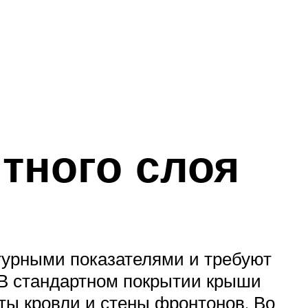
тного слоя
урными показателями и требуют
 В стандартном покрытии крыши
ты кровли и стены фронтонов. Во