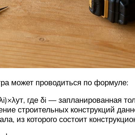
тра может проводиться по формуле:
/λi)×λут, где δi — запланированная т
ние строительных конструкций данно
ла, из которого состоит конструкцио