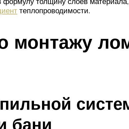
в формулу толщину слоев материала,
циент
теплопроводимости.
по монтажу ло
опильной систе
и бани