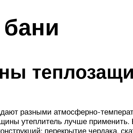
 бани
ны теплозащи
адают разными атмосферно-температ
олщины утеплитель лучше применить.
онструкций: перекрытие чердака, ска