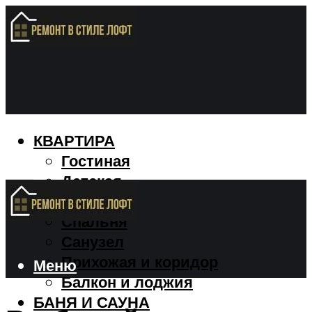
КВАРТИРА
Гостиная
Детская
Кухня
Спальня
Санузел
Прихожая и коридор
Меню
Балкон и лоджия
БАНЯ И САУНА