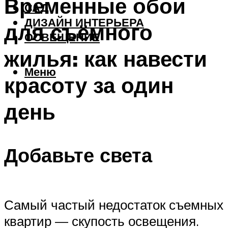
Временные обои
САД
ДИЗАЙН ИНТЕРЬЕРА
для съёмного
ОСВЕЩЕНИЕ
жилья: как навести
Меню
красоту за один
день
Добавьте света
Самый частый недостаток съемных
квартир — скупость освещения.