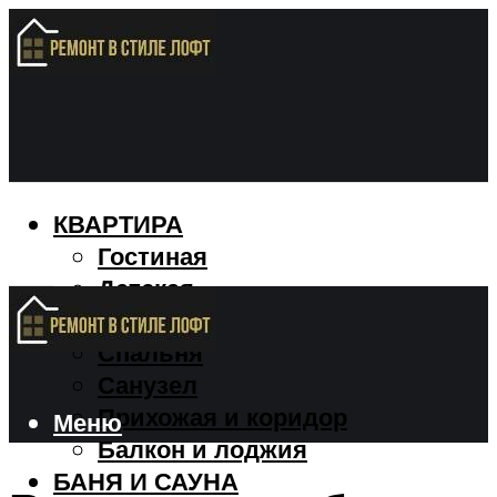
КВАРТИРА
Гостиная
Детская
Кухня
Спальня
Санузел
Прихожая и коридор
Меню
Балкон и лоджия
БАНЯ И САУНА