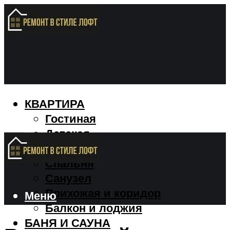
КВАРТИРА
Гостиная
Детская
Кухня
Спальня
Санузел
Прихожая и коридор
Меню
Балкон и лоджия
БАНЯ И САУНА