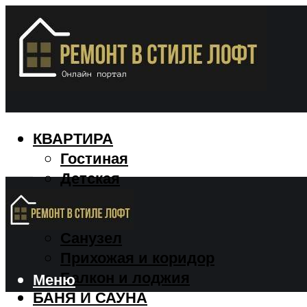
КВАРТИРА
Гостиная
Детская
Кухня
Спальня
Санузел
Прихожая и коридор
Балкон и лоджия
Меню
БАНЯ И САУНА