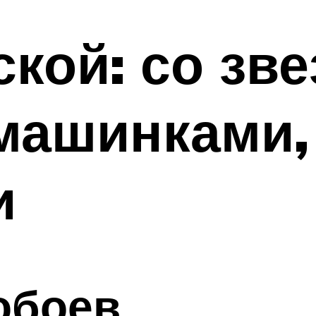
ской: со зв
машинками,
и
обоев