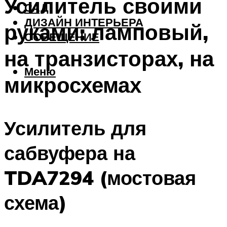
Усилитель своими
САД
ДИЗАЙН ИНТЕРЬЕРА
руками: ламповый,
ОСВЕЩЕНИЕ
на транзисторах, на
Меню
микросхемах
Усилитель для
сабвуфера на
TDA7294 (мостовая
схема)