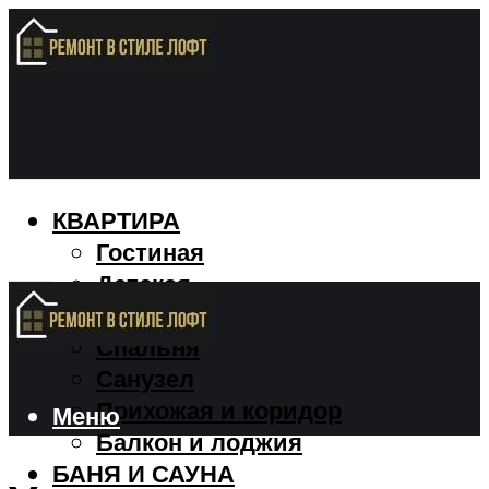
КВАРТИРА
Гостиная
Детская
Кухня
Спальня
Санузел
Прихожая и коридор
Меню
Балкон и лоджия
БАНЯ И САУНА