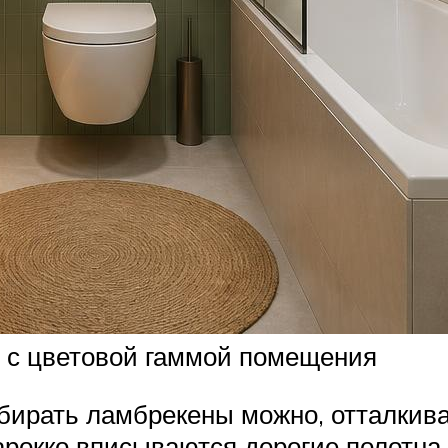
и с цветовой гаммой помещения
одбирать ламбрекены можно, отталкив
арокко вписываются дорогие полотна