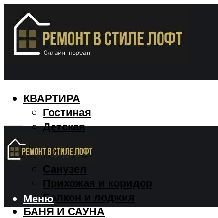
КВАРТИРА
Гостиная
Детская
Кухня
Спальня
Санузел
Прихожая и коридор
Балкон и лоджия
Меню
БАНЯ И САУНА