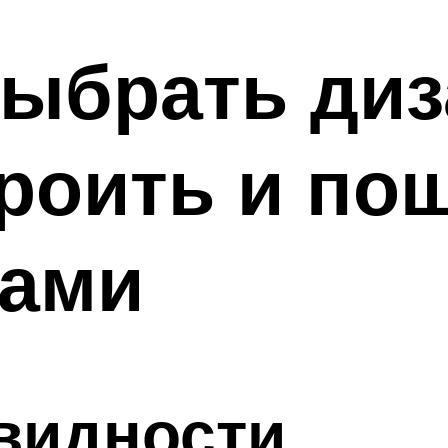
выбрать диз
кроить и по
ками
видности