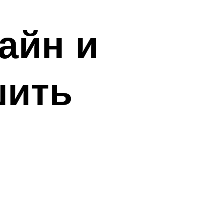
айн и
шить