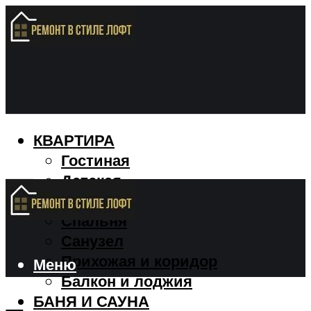
КВАРТИРА
Гостиная
Детская
Кухня
Спальня
Санузел
Прихожая и коридор
Меню
Балкон и лоджия
БАНЯ И САУНА