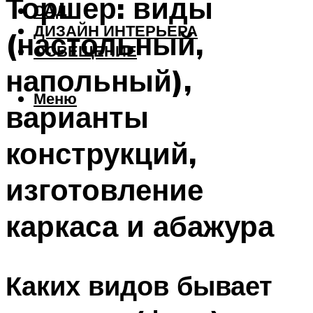
Торшер: виды
САД
ДИЗАЙН ИНТЕРЬЕРА
(настольный,
ОСВЕЩЕНИЕ
напольный),
Меню
варианты
конструкций,
изготовление
каркаса и абажура
Каких видов бывает