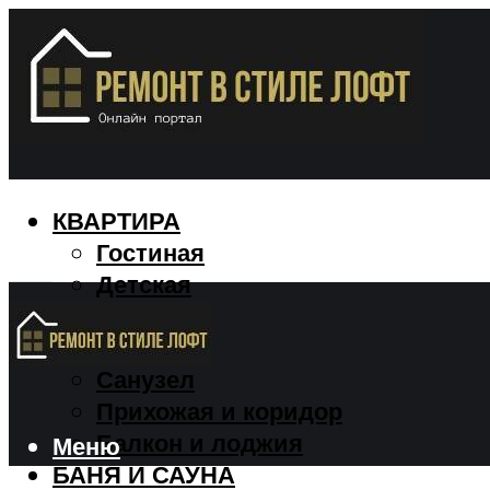
КВАРТИРА
Гостиная
Детская
Кухня
Спальня
Санузел
Прихожая и коридор
Балкон и лоджия
Меню
БАНЯ И САУНА