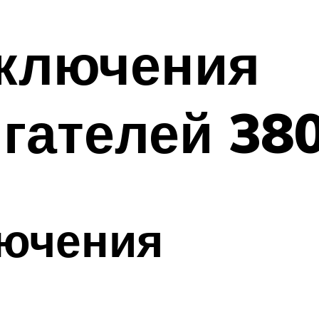
ключения
гателей 38
ючения