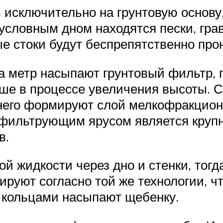
 исключительно на грунтовую основу,
д условным дном находятся пески, гр
 стоки будут беспрепятственно прон
а метр насыпают грунтовый фильтр, 
ше в процессе увеличения высоты. С
 него формируют слой мелкофракцион
 фильтрующим ярусом является круп
в.
ой жидкости через дно и стенки, тог
руют согласно той же технологии, чт
 кольцами насыпают щебенку.