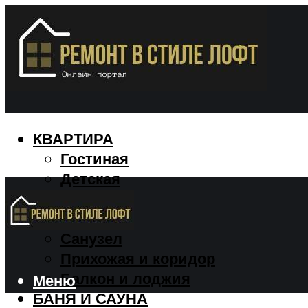
КВАРТИРА
Гостиная
Детская
Кухня
Спальня
Санузел
Прихожая и коридор
Балкон и лоджия
Меню
БАНЯ И САУНА