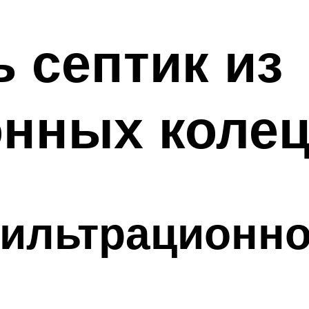
ь септик из
онных коле
ильтрационно