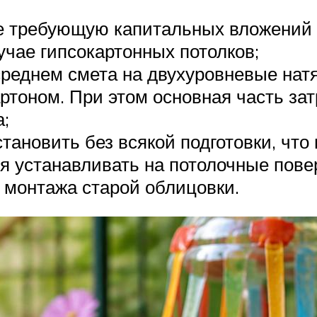
е требующую капитальных вложений 
лучае гипсокартонных потолков;
среднем смета на двухуровневые нат
тоном. При этом основная часть зат
а;
ановить без всякой подготовки, что
я устанавливать на потолочные пове
з монтажа старой облицовки.