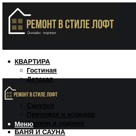
КВАРТИРА
Гостиная
Детская
Кухня
Спальня
Санузел
Прихожая и коридор
Балкон и лоджия
Меню
БАНЯ И САУНА