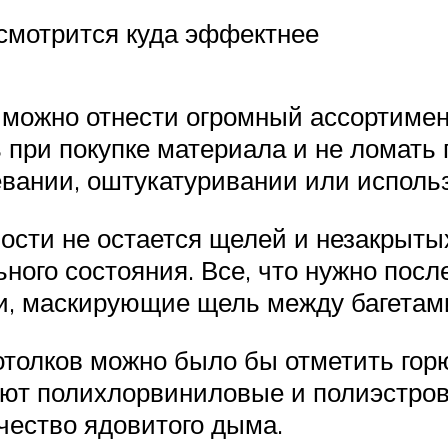
 смотрится куда эффектнее
можно отнести огромный ассортимент
при покупке материала и не ломать г
вании, оштукатуривании или использ
сти не остается щелей и незакрыты
ного состояния. Все, что нужно посл
ки, маскирующие щель между багетам
отолков можно было бы отметить гор
ют полихлорвиниловые и полиэстровы
чество ядовитого дыма.