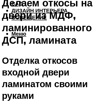
Делаем откосы на
САД
ДИЗАЙН ИНТЕРЬЕРА
двери из МДФ,
ОСВЕЩЕНИЕ
ламинированного
Меню
ДСП, ламината
Отделка откосов
входной двери
ламинатом своими
руками