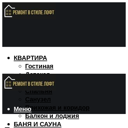
КВАРТИРА
Гостиная
Детская
Кухня
Спальня
Санузел
Прихожая и коридор
Меню
Балкон и лоджия
БАНЯ И САУНА