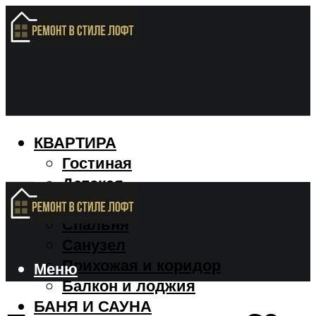
КВАРТИРА
Гостиная
Детская
Кухня
Спальня
Санузел
Прихожая и коридор
Меню
Балкон и лоджия
БАНЯ И САУНА