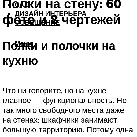
Полки на стену: 60
САД
ДИЗАЙН ИНТЕРЬЕРА
фото и 8 чертежей
ОСВЕЩЕНИЕ
Полки и полочки на
Меню
кухню
Что ни говорите, но на кухне
главное — функциональность. Не
так много свободного места даже
на стенах: шкафчики занимают
большую территорию. Потому одна