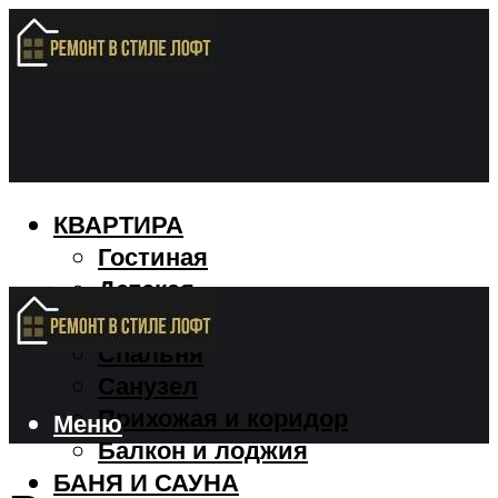
КВАРТИРА
Гостиная
Детская
Кухня
Спальня
Санузел
Прихожая и коридор
Меню
Балкон и лоджия
БАНЯ И САУНА