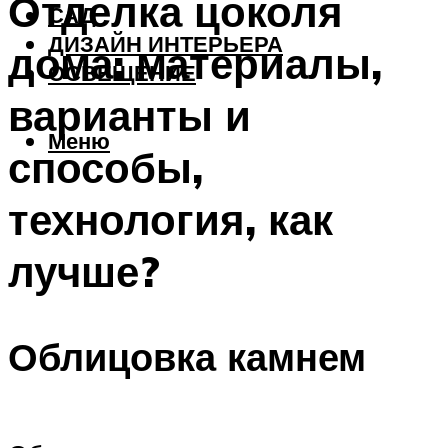
Отделка цоколя
САД
ДИЗАЙН ИНТЕРЬЕРА
дома: материалы,
ОСВЕЩЕНИЕ
варианты и
Меню
способы,
технология, как
лучше?
Облицовка камнем