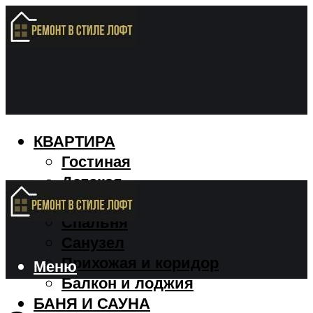
КВАРТИРА
Гостиная
Детская
Кухня
Спальня
Санузел
Прихожая и коридор
Меню
Балкон и лоджия
БАНЯ И САУНА