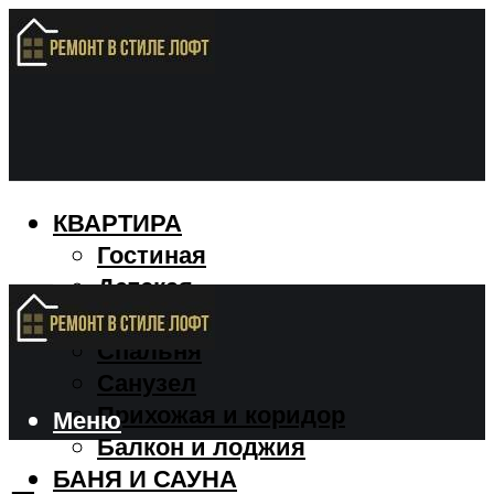
КВАРТИРА
Гостиная
Детская
Кухня
Спальня
Санузел
Прихожая и коридор
Меню
Балкон и лоджия
БАНЯ И САУНА