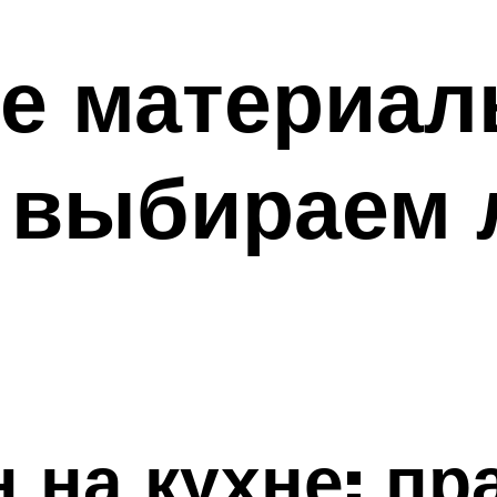
е материал
— выбираем
н на кухне: пр