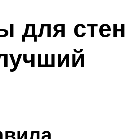
ы для стен
 лучший
авила