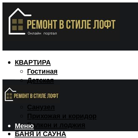
КВАРТИРА
Гостиная
Детская
Кухня
Спальня
Санузел
Прихожая и коридор
Балкон и лоджия
Меню
БАНЯ И САУНА