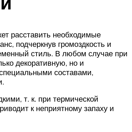
ни
жет расставить необходимые
нс, подчеркнув громоздкость и
еменный стиль. В любом случае при
ько декоративную, но и
специальными составами,
и.
ими, т. к. при термической
приводит к неприятному запаху и