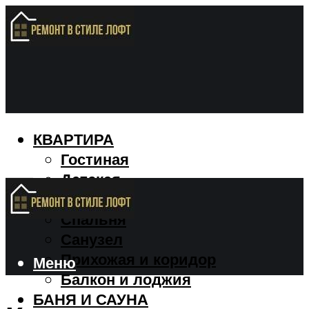
КВАРТИРА
Гостиная
Детская
Кухня
Спальня
Санузел
Прихожая и коридор
Меню
Балкон и лоджия
БАНЯ И САУНА