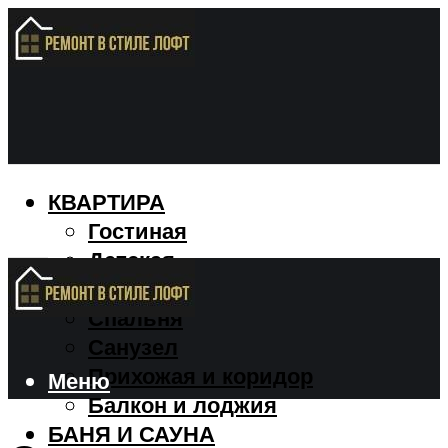
КВАРТИРА
Гостиная
Детская
Кухня
Спальня
Санузел
Прихожая и коридор
Меню
Балкон и лоджия
БАНЯ И САУНА