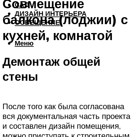
Совмещение
САД
ДИЗАЙН ИНТЕРЬЕРА
балкона (лоджии) с
ОСВЕЩЕНИЕ
кухней, комнатой
Меню
Демонтаж общей
стены
После того как была согласована
вся документальная часть проекта
и составлен дизайн помещения,
можно приступать к строительным