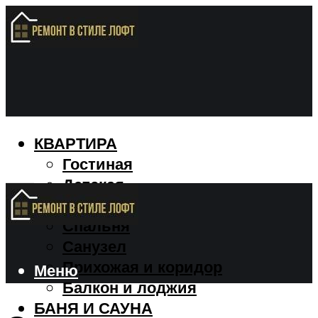
КВАРТИРА
Гостиная
Детская
Кухня
Спальня
Санузел
Прихожая и коридор
Меню
Балкон и лоджия
БАНЯ И САУНА