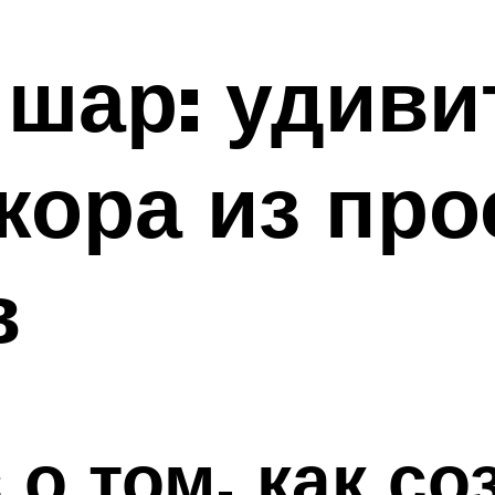
 шар: удив
кора из пр
в
 о том, как со