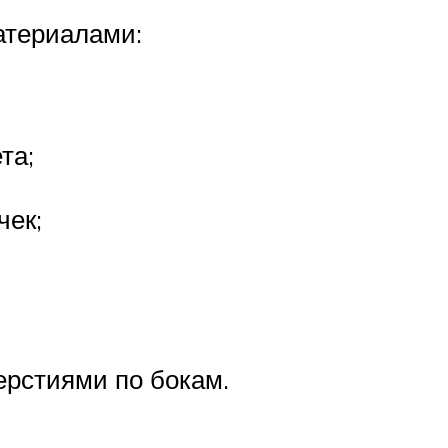
атериалами:
та;
чек;
ерстиями по бокам.