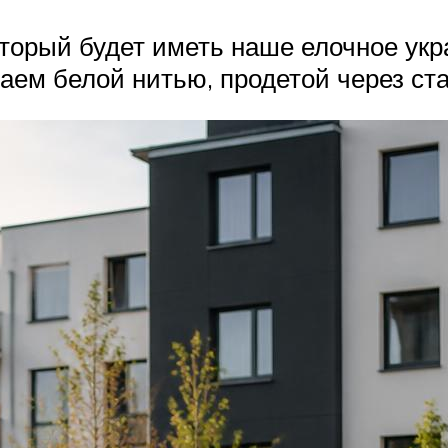
оторый будет иметь наше елочное ук
аем белой нитью, продетой через ста