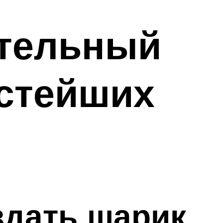
ительный
остейших
здать шарик