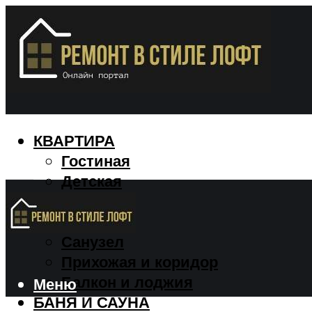
КВАРТИРА
Гостиная
Детская
Кухня
Спальня
Санузел
Прихожая и коридор
Балкон и лоджия
Меню
БАНЯ И САУНА