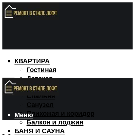
КВАРТИРА
Гостиная
Детская
Кухня
Спальня
Санузел
Прихожая и коридор
Меню
Балкон и лоджия
БАНЯ И САУНА