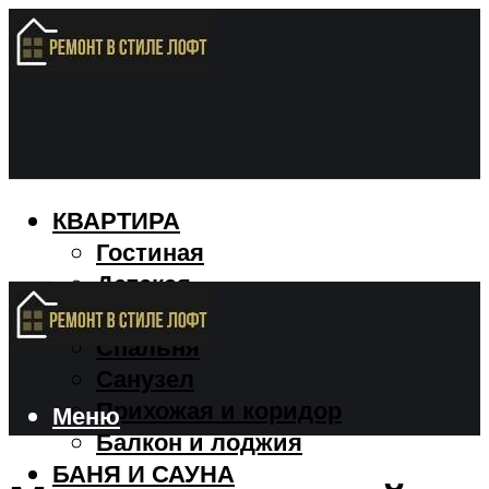
КВАРТИРА
Гостиная
Детская
Кухня
Спальня
Санузел
Прихожая и коридор
Меню
Балкон и лоджия
БАНЯ И САУНА