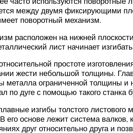
е часто используются поворотные л
дется между двумя фиксирующими пло
 имеет поворотный механизм.
низм расположен на нижней плоскости
таллический лист начинает изгибать
относительной простоте изготовлени
нии жести небольшой толщины. Глав
бы металла ограниченной толщины и 
л по дуге с помощью такого станка 
лавные изгибы толстого листового м
 В его основе лежит система валков,
ниях друг относительно друга и поз