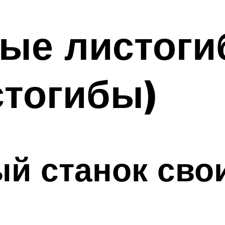
ые листоги
стогибы)
й станок сво