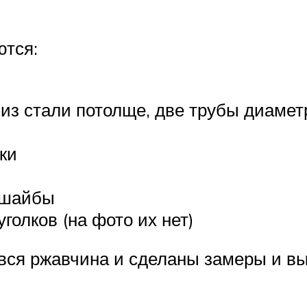
ются:
 из стали потолще, две трубы диаме
ки
 шайбы
голков (на фото их нет)
ся ржавчина и сделаны замеры и выр