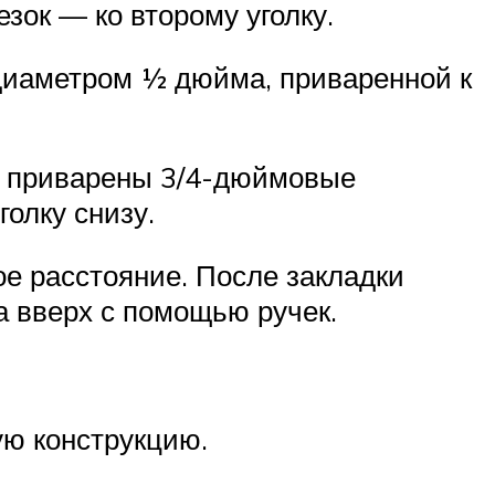
зок — ко второму уголку.
 диаметром ½ дюйма, приваренной к
ли приварены 3/4-дюймовые
олку снизу.
е расстояние. После закладки
а вверх с помощью ручек.
ую конструкцию.