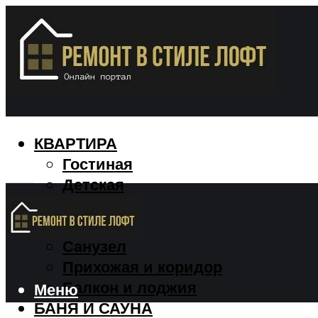
КВАРТИРА
Гостиная
Детская
Кухня
Спальня
Санузел
Прихожая и коридор
Балкон и лоджия
Меню
БАНЯ И САУНА