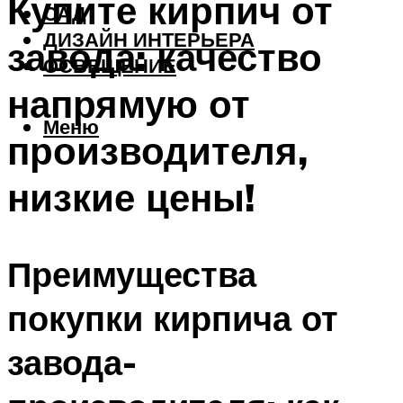
Купите кирпич от
САД
ДИЗАЙН ИНТЕРЬЕРА
завода: качество
ОСВЕЩЕНИЕ
напрямую от
Меню
производителя,
низкие цены!
Преимущества
покупки кирпича от
завода-