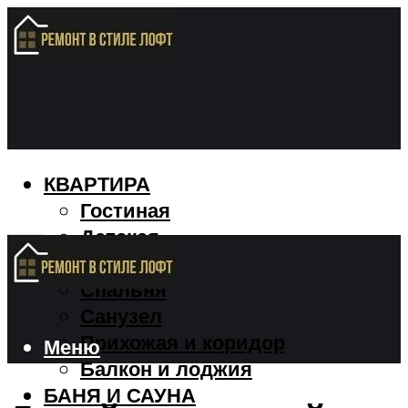
КВАРТИРА
Гостиная
Детская
Кухня
Спальня
Санузел
Прихожая и коридор
Меню
Балкон и лоджия
БАНЯ И САУНА