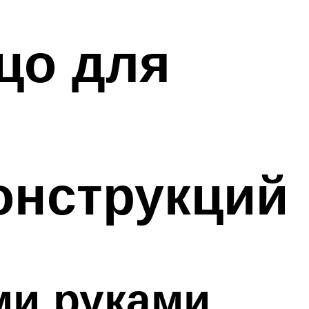
цо для
онструкций
ми руками