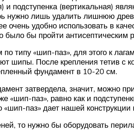
) и подступенка (вертикальная) явля
ерь нужно лишь удалить лишнюю древ
лее очень удобно использовать в кач
хо было бы пройти антисептическим 
 по типу «шип-паз», для этого к лага
ают шипы. После крепления тетив с к
епленный фундамент в 10-20 см.
амент затвердела, значит, можно при
е «шип-паз», равно как и подступенк
о «шип-паз» дает нашей конструкции
еней, то нужно бы оборудовать перил