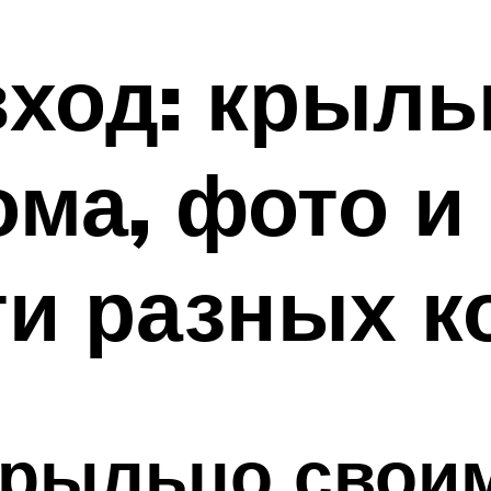
ход: крыль
ома, фото и
и разных к
крыльцо свои