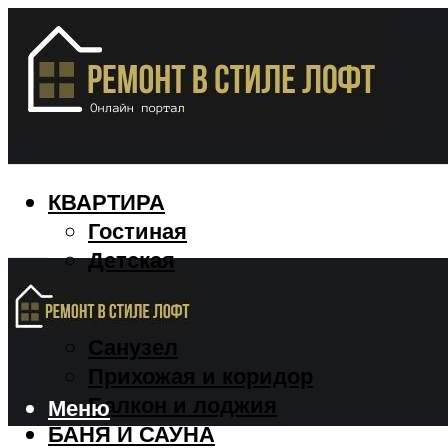
КВАРТИРА
Гостиная
Детская
Кухня
Спальня
Санузел
Прихожая и коридор
Балкон и лоджия
Меню
БАНЯ И САУНА