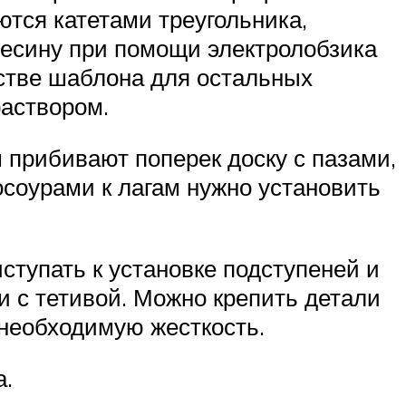
ются катетами треугольника,
есину при помощи электролобзика
естве шаблона для остальных
раствором.
м прибивают поперек доску с пазами,
осоурами к лагам нужно установить
ступать к установке подступеней и
и с тетивой. Можно крепить детали
 необходимую жесткость.
а.