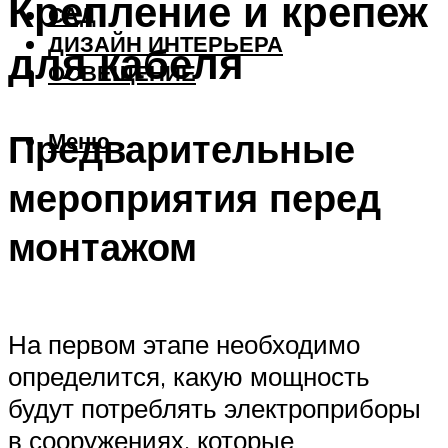
Крепление и крепеж
САД
ДИЗАЙН ИНТЕРЬЕРА
для кабеля
ОСВЕЩЕНИЕ
Предварительные
Меню
мероприятия перед
монтажом
На первом этапе необходимо
определится, какую мощность
будут потреблять электроприборы
в сооружениях, которые