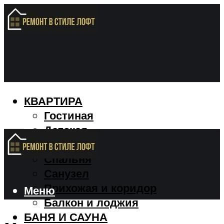
КВАРТИРА
Гостиная
Детская
Кухня
Спальня
Санузел
Прихожая и коридор
Меню
Балкон и лоджия
БАНЯ И САУНА