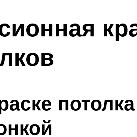
сионная кра
олков
раске потолка
онкой