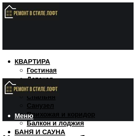
КВАРТИРА
Гостиная
Детская
Кухня
Спальня
Санузел
Прихожая и коридор
Меню
Балкон и лоджия
БАНЯ И САУНА