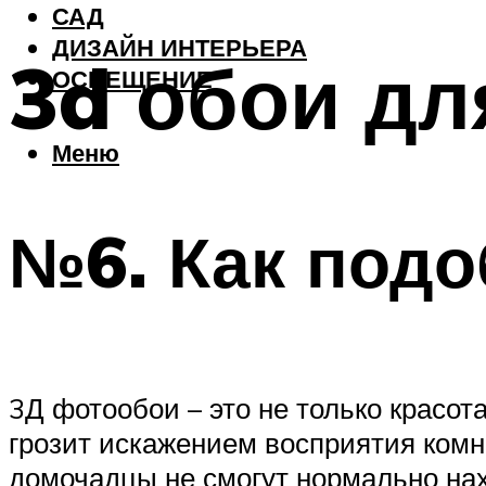
САД
ДИЗАЙН ИНТЕРЬЕРА
3d обои дл
ОСВЕЩЕНИЕ
Меню
№6. Как подо
3Д фотообои – это не только красот
грозит искажением восприятия комна
домочадцы не смогут нормально на