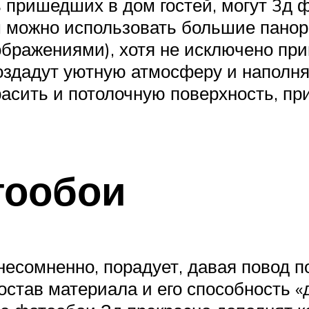
 пришедших в дом гостей, могут 3д ф
 можно использовать большие панор
бражениями), хотя не исключено при
оздадут уютную атмосферу и наполн
расить и потолочную поверхность, пр
тообои
несомненно, порадует, давая повод п
остав материала и его способность 