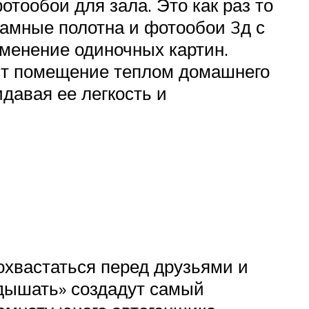
отообои для зала. Это как раз то
амные полотна и фотообои 3д с
менение одиночных картин.
ят помещение теплом домашнего
идавая ее легкость и
охвастаться перед друзьями и
«дышать» создадут самый