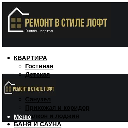
КВАРТИРА
Гостиная
Детская
Кухня
Спальня
Санузел
Прихожая и коридор
Балкон и лоджия
Меню
БАНЯ И САУНА