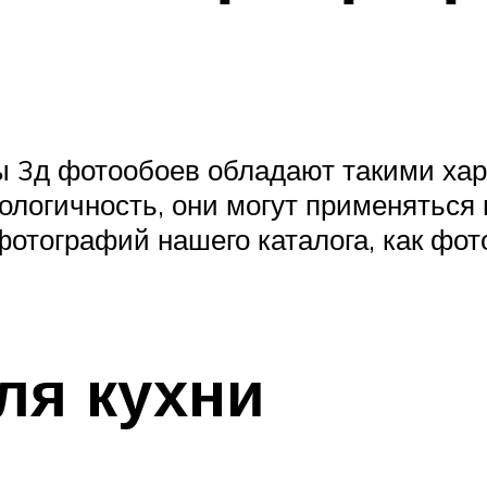
ы 3д фотообоев обладают такими хара
кологичность, они могут применяться
фотографий нашего каталога, как фот
ля кухни