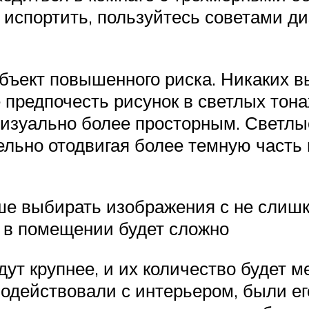
е испортить, пользуйтесь советами 
бъект повышенного риска. Никаких 
 предпочесть рисунок в светлых тонах
визуально более просторным. Светлы
тельно отодвигая более темную част
чше выбирать изображения с не слиш
у в помещении будет сложно
ут крупнее, и их количество будет м
одействовали с интерьером, были ег