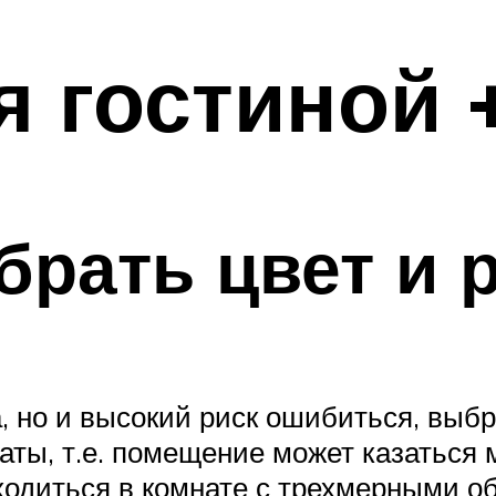
я гостиной 
брать цвет и 
а, но и высокий риск ошибиться, выб
ты, т.е. помещение может казаться 
ходиться в комнате с трехмерными о