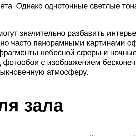
та. Однако однотонные светлые тона
могут значительно разбавить интерье
ьно часто панорамными картинами оф
 фрагменты небесной сферы и ночные
 фотообои с изображением бесконечно
быкновенную атмосферу.
ля зала