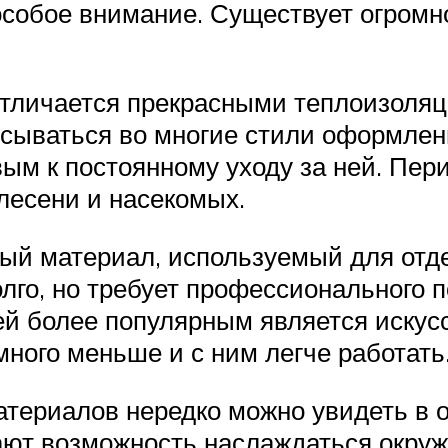
собое внимание. Существует огромн
отличается прекрасными теплоизоля
сываться во многие стили оформлен
вым к постоянному уходу за ней. Пер
лесени и насекомых.
ый материал, используемый для отде
олго, но требует профессионального 
й более популярным является искус
много меньше и с ним легче работать
материалов нередко можно увидеть в
ают возможность наслаждаться окру