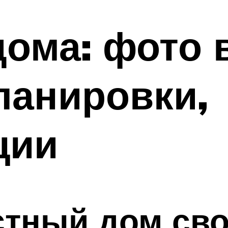
ома: фото 
ланировки,
ции
стный дом св