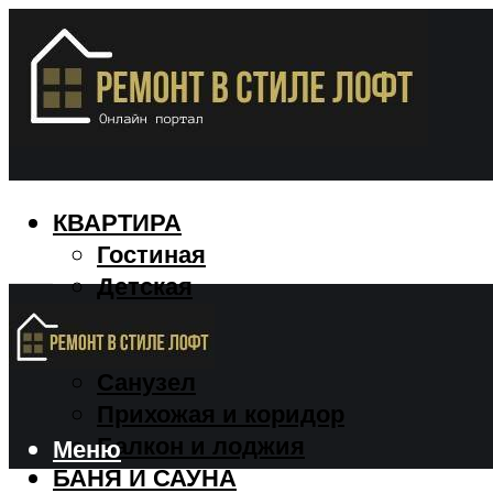
КВАРТИРА
Гостиная
Детская
Кухня
Спальня
Санузел
Прихожая и коридор
Балкон и лоджия
Меню
БАНЯ И САУНА