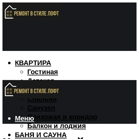
КВАРТИРА
Гостиная
Детская
Кухня
Спальня
Санузел
Прихожая и коридор
Меню
Балкон и лоджия
БАНЯ И САУНА