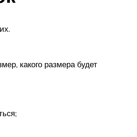
их.
змер, какого размера будет
ться;