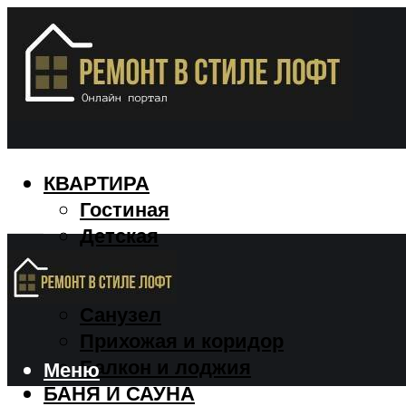
КВАРТИРА
Гостиная
Детская
Кухня
Спальня
Санузел
Прихожая и коридор
Балкон и лоджия
Меню
БАНЯ И САУНА