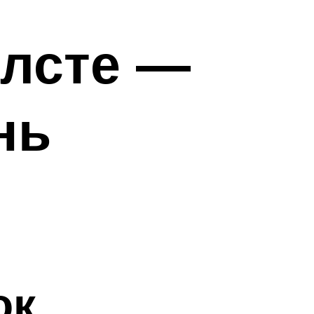
олсте —
нь
ок