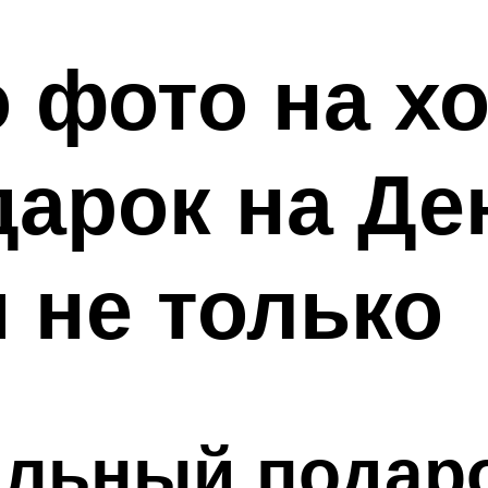
 фото на х
арок на Де
 не только
альный подар