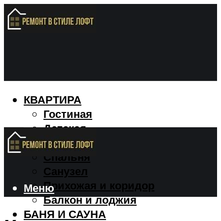
КВАРТИРА
Гостиная
Детская
Кухня
Спальня
Санузел
Прихожая и коридор
Меню
Балкон и лоджия
БАНЯ И САУНА