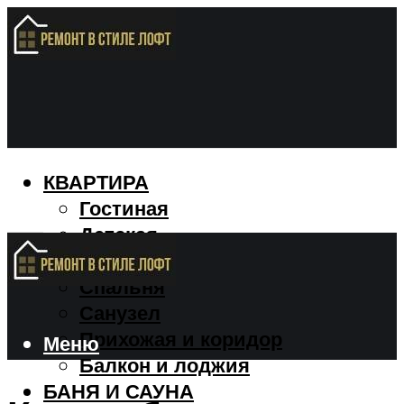
КВАРТИРА
Гостиная
Детская
Кухня
Спальня
Санузел
Прихожая и коридор
Меню
Балкон и лоджия
БАНЯ И САУНА