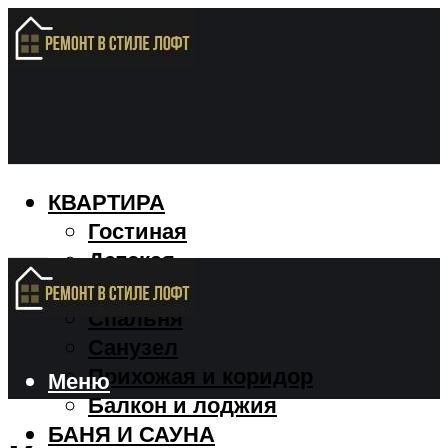
КВАРТИРА
Гостиная
Детская
Кухня
Спальня
Санузел
Прихожая и коридор
Меню
Балкон и лоджия
БАНЯ И САУНА