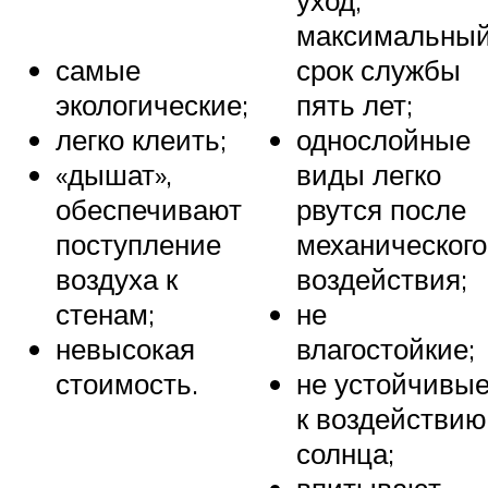
уход,
максимальны
самые
срок службы
экологические;
пять лет;
легко клеить;
однослойные
«дышат»,
виды легко
обеспечивают
рвутся после
поступление
механического
воздуха к
воздействия;
стенам;
не
невысокая
влагостойкие;
стоимость.
не устойчивы
к воздействию
солнца;