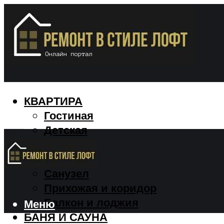
КВАРТИРА
Гостиная
Детская
Кухня
Спальня
Санузел
Прихожая и коридор
Балкон и лоджия
Меню
БАНЯ И САУНА