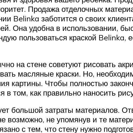
торитет. Продажа отделочных матери
ии Belinka заботится о своих клиент
ей. Она удобна в использовании, бы
дую пользоваться краской Belinka, е
ычно на стене советуют рисовать ак
ать масляные краски. Но, необходимо
ния картины. Чтобы полностью закон
я в том, как правильно наносить рису
ует большой затраты материалов. Отв
не возможно, не упомянув и те матер
зано с тем, что стену нужно подготов