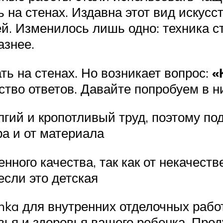
на стенах. Издавна этот вид искусс
ней. Изменилось лишь одно: техника 
азнее.
ь на стенах. Но возникает вопрос:
«
тво ответов. Давайте попробуем в н
лгий и кропотливый труд, поэтому под
ра и от материала
ного качества, так как от некачеств
если это детская
nka для внутренних отделочных работ
вья и здоровья вашего ребенка. Прод