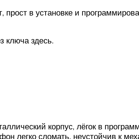
, прост в установке и программиров
 ключа здесь.
таллический корпус, лёгок в програм
офон легко сломать, неустойчив к ме