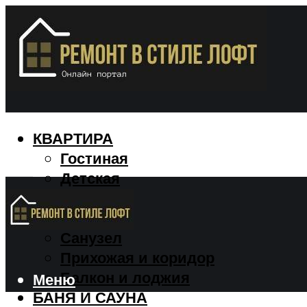
КВАРТИРА
Гостиная
Детская
Кухня
Спальня
Санузел
Прихожая и коридор
Балкон и лоджия
Меню
БАНЯ И САУНА