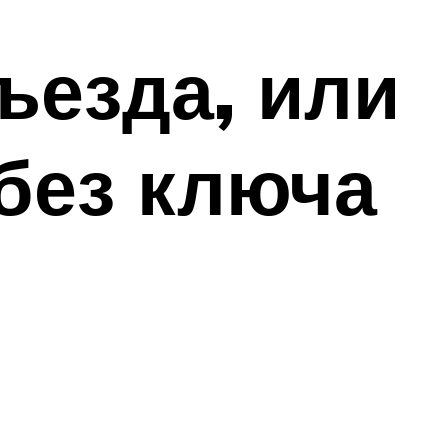
ъезда, или
без ключа