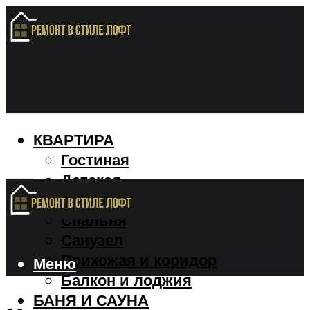
КВАРТИРА
Гостиная
Детская
Кухня
Спальня
Санузел
Прихожая и коридор
Меню
Балкон и лоджия
БАНЯ И САУНА