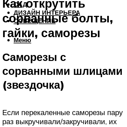
Как открутить
САД
ДИЗАЙН ИНТЕРЬЕРА
сорванные болты,
ОСВЕЩЕНИЕ
гайки, саморезы
Меню
Саморезы с
сорванными шлицами
(звездочка)
Если перекаленные саморезы пару
раз выкручивали/закручивали, их