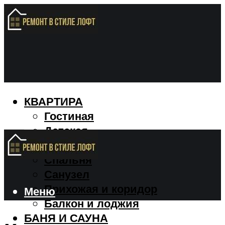
КВАРТИРА
Гостиная
Детская
Кухня
Спальня
Санузел
Прихожая и коридор
Меню
Балкон и лоджия
БАНЯ И САУНА