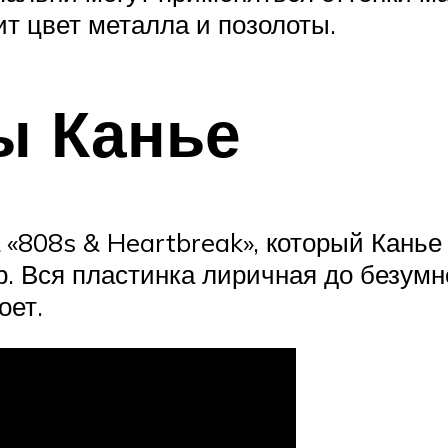
т цвет металла и позолоты.
ы Канье
 «808s & Heartbreak», который Канье
. Вся пластинка лиричная до безумно
оет.