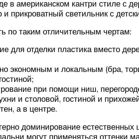
де в американском кантри стиле с д
 и прикроватный светильник с детск
ь по таким отличительным чертам:
ие для отделки пластика вместо дер
о экономным и локальным (бра, торш
гостиной;
рование при помощи ниш, перегородо
хни и столовой, гостиной и прихожей
ен, а в центре.
терно доминирование естественных ц
пальни могут применяться оттенки ма