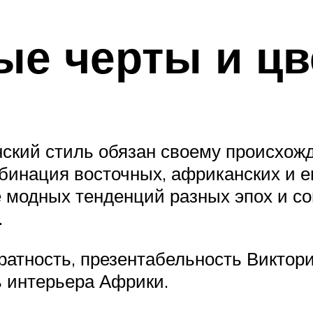
е черты и цв
ский стиль обязан своему происхож
мбинация восточных, африканских и е
 модных тенденций разных эпох и с
.
атность, презентабельность Виктори
ь интерьера Африки.