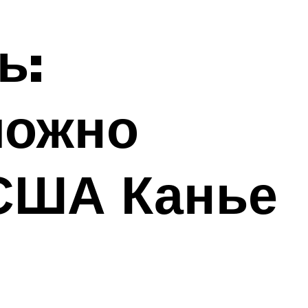
ь:
можно
 США Канье