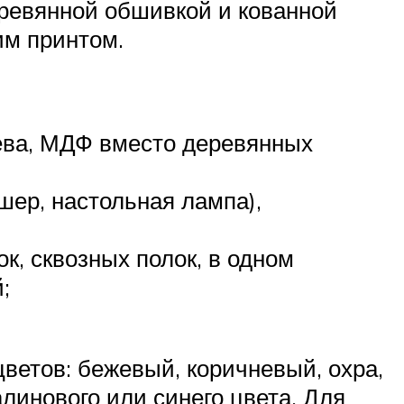
еревянной обшивкой и кованной
им принтом.
ева, МДФ вместо деревянных
ер, настольная лампа),
к, сквозных полок, в одном
;
ветов: бежевый, коричневый, охра,
линового или синего цвета. Для