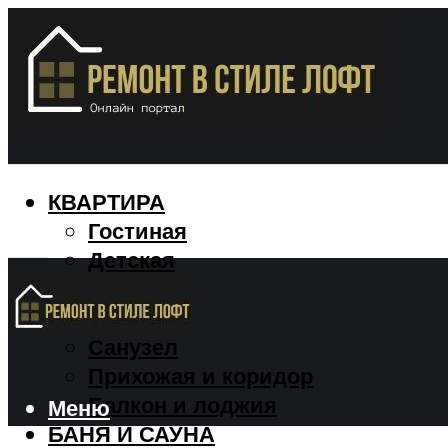
КВАРТИРА
Гостиная
Детская
Кухня
Спальня
Санузел
Прихожая и коридор
Балкон и лоджия
Меню
БАНЯ И САУНА