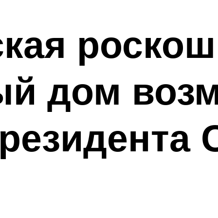
кая роскош
ый дом воз
президента