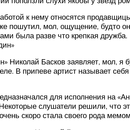
ий поползли слухи якобы у звезд ром
аботой к нему относятся продавщицы
е пошутил, мол, ощущение, будто он
ами была разве что крепкая дружба.
дин»
 Николай Басков заявляет, мол, я б
деле. В припеве артист называет се
едназначался для исполнения на «Ан
Некоторые слушатели решили, что эт
очень скоро стала своего рода мемом