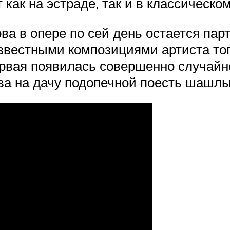
как на эстраде, так и в классическо
а в опере по сей день остается парт
звестными композициями артиста тог
рвая появилась совершенно случайно,
ва на дачу подопечной поесть шашлы