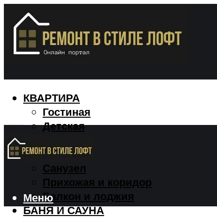
КВАРТИРА
Гостиная
Детская
Кухня
Спальня
Санузел
Прихожая и коридор
Балкон и лоджия
Меню
БАНЯ И САУНА