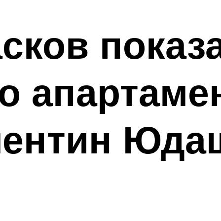
сков показа
го апартаме
лентин Юда