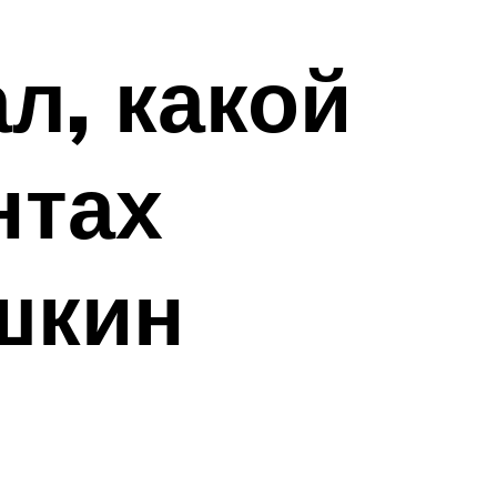
л, какой
нтах
шкин