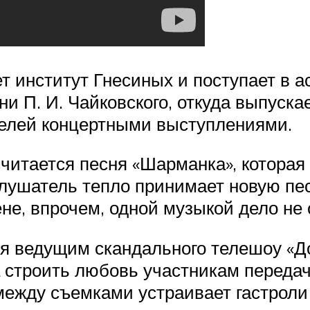
т институт Гнесиных и поступает в 
и П. И. Чайковского, откуда выпускае
телей концертными выступлениями.
считается песня «Шарманка», которая
ушатель тепло принимает новую песн
не, впрочем, одной музыкой дело не 
я ведущим скандального телешоу «До
а строить любовь участникам переда
между съемками устраивает гастроли