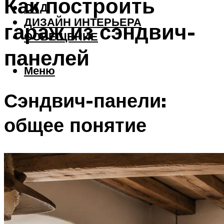
Как построить
САД
ДИЗАЙН ИНТЕРЬЕРА
гараж из сэндвич-
ОСВЕЩЕНИЕ
панелей
Меню
Сэндвич-панели:
общее понятие