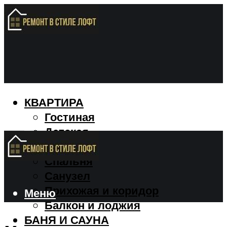
КВАРТИРА
Гостиная
Детская
Кухня
Спальня
Санузел
Прихожая и коридор
Меню
Балкон и лоджия
БАНЯ И САУНА