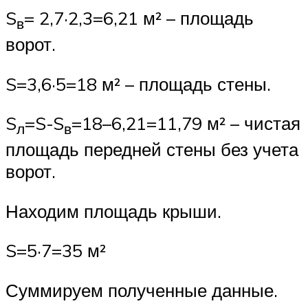
S
= 2,7·2,3=6,21 м² – площадь
в
ворот.
S=3,6·5=18 м² – площадь стены.
S
=S-S
=18–6,21=11,79 м² – чистая
л
в
площадь передней стены без учета
ворот.
Находим площадь крыши.
S=5·7=35 м²
Суммируем полученные данные.