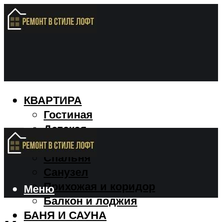
КВАРТИРА
Гостиная
Детская
Кухня
Спальня
Санузел
Прихожая и коридор
Меню
Балкон и лоджия
БАНЯ И САУНА