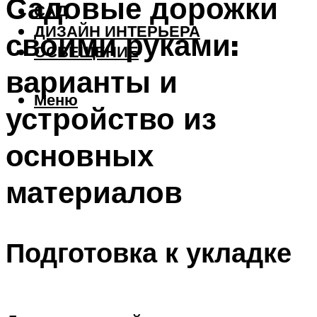
Садовые дорожки
САД
ДИЗАЙН ИНТЕРЬЕРА
своими руками:
ОСВЕЩЕНИЕ
варианты и
Меню
устройство из
основных
материалов
Подготовка к укладке