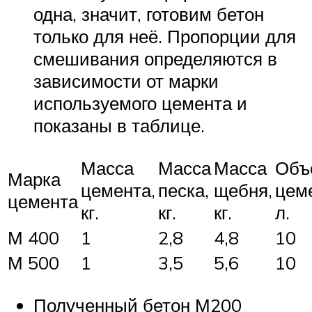
одна, значит, готовим бетон
только для неё. Пропорции для
смешивания определяются в
зависимости от марки
используемого цемента и
показаны в таблице.
Масса
Масса
Масса
Объ
Марка
цемента,
песка,
щебня,
цем
цемента
кг.
кг.
кг.
л.
М 400
1
2,8
4,8
10
М 500
1
3,5
5,6
10
Полученный бетон М200