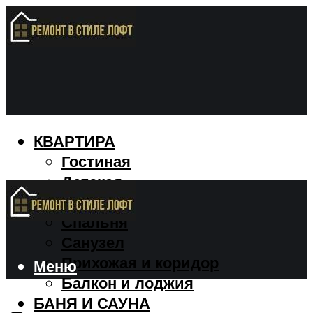
КВАРТИРА
Гостиная
Детская
Кухня
Спальня
Санузел
Прихожая и коридор
Меню
Балкон и лоджия
БАНЯ И САУНА