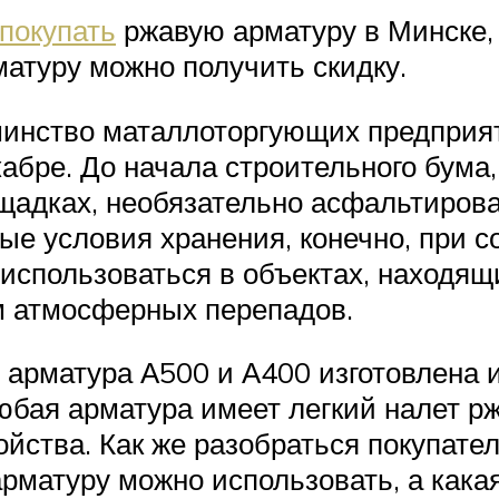
 покупать
ржавую арматуру в Минске,
атуру можно получить скидку.
ьшинство маталлоторгующих предприят
абре. До начала строительного бума, 
щадках, необязательно асфальтирова
мые условия хранения, конечно, при 
использоваться в объектах, находящ
м атмосферных перепадов.
 арматура А500 и А400 изготовлена 
юбая арматура имеет легкий налет р
ойства. Как же разобраться покупател
рматуру можно использовать, а какая