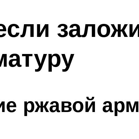
 если залож
матуру
ие ржавой арм