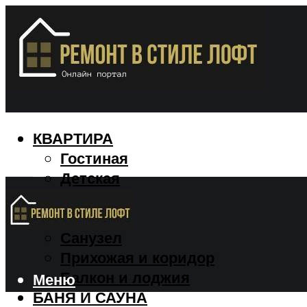
КВАРТИРА
Гостиная
Детская
Кухня
Спальня
Санузел
Прихожая и коридор
Балкон и лоджия
Меню
БАНЯ И САУНА