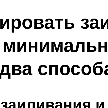
мировать за
с минималь
 два способ
 заиливания и