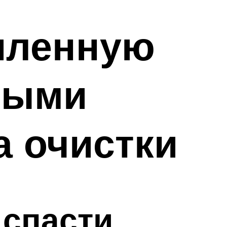
иленную
ными
а очистки
 спасти