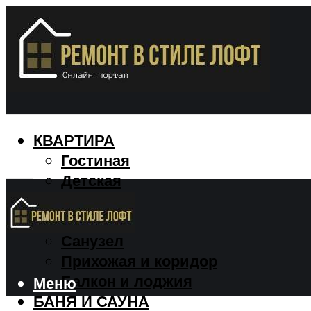
КВАРТИРА
Гостиная
Детская
Кухня
Спальня
Санузел
Прихожая и коридор
Балкон и лоджия
Меню
БАНЯ И САУНА