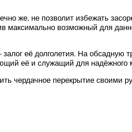
ечно же, не позволит избежать засо
чив максимально возможный для данн
залог её долголетия. На обсадную т
ующий её и служащий для надёжного
лить чердачное перекрытие своими р