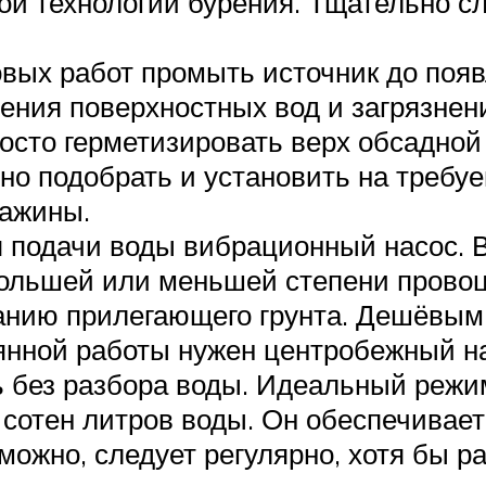
й технологии бурения. Тщательно с
вых работ промыть источник до появ
ния поверхностных вод и загрязнений
осто герметизировать верх обсадной
но подобрать и установить на требуе
важины.
 подачи воды вибрационный насос. Ви
 большей или меньшей степени прово
ванию прилегающего грунта. Дешёвы
оянной работы нужен центробежный н
ь без разбора воды. Идеальный реж
 сотен литров воды. Он обеспечивает
ожно, следует регулярно, хотя бы р