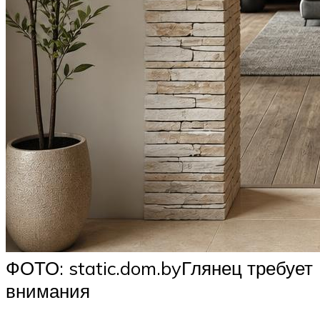
ФОТО: static.dom.byГлянец требует
внимания