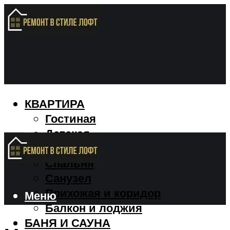
КВАРТИРА
Гостиная
Детская
Кухня
Спальня
Санузел
Прихожая и коридор
Меню
Балкон и лоджия
БАНЯ И САУНА